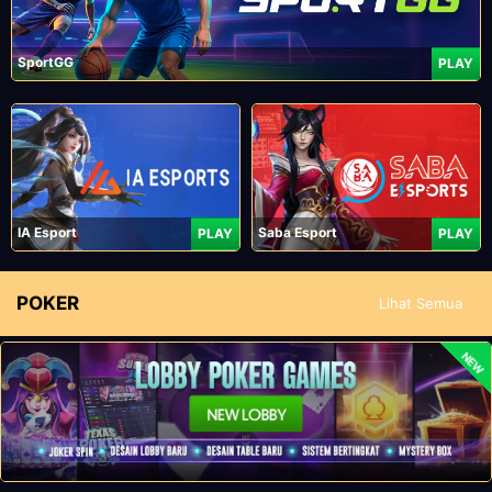
SportGG
PLAY
IA Esport
Saba Esport
PLAY
PLAY
POKER
Lihat Semua
NEW