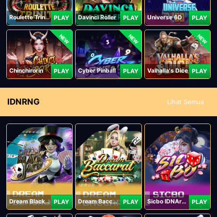
Roulette Trinity
Davinci Roller
Universe 6D
PLAY
PLAY
PLAY
NEW
NEW
NEW
Chinchirorin
Cyber Pinball
Valhalla's Dice
PLAY
PLAY
PLAY
IDNRNG
Lihat Semua
Dream Blackjack
Dream Baccarat
Sicbo IDNArcade
PLAY
PLAY
PLAY