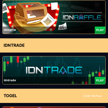
idnraffle
PLAY
IDNTRADE
Idntrade
PLAY
TOGEL
Lihat Semua