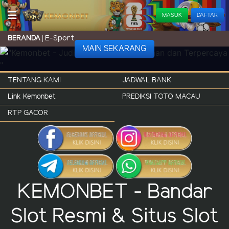
MASUK
DAFTAR
E-Sport
BERANDA
MAIN SEKARANG
TENTANG KAMI
JADWAL BANK
Link Kemonbet
PREDIKSI TOTO MACAU
RTP GACOR
KEMONBET - Bandar
Slot Resmi & Situs Slot