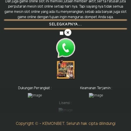
Dan juga game online slot ini memiliki jutaan member aktif, serta ratusan juta
perputaran mesin slot online setiap hari nya. Tapi sayang nya tidak semua
game mesin slot online yang ada itu menyenangkan, sebab ada banyak juga slot
game online dengan tujuan ingin menguras dompet Anda saja.
SELEGKAPNYA...
Dukungan Perangkat :
Keamanan Terjamin :
Lisensi :
Copyright © - KEMONBET. Seluruh hak cipta dilindungi